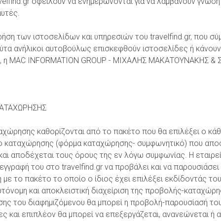
elfind.gr οφείλουν να ενημερώνονται για να λαμβάνουν γνώση
αυτές.
Ο
Ύ
ρήση των ιστοσελίδων και υπηρεσιών του travelfind.gr, που 
αύτα ανήλικοι αυτοβούλως επισκεφθούν ιστοσελίδες ή κάνουν
ς, η MAC INFORMATION GROUP - ΜΙΧΑΛΗΣ ΜΑΚΑΤΟΥΝΑΚΗΣ & ΣΙΑ
ΚΑΤΑΧΩΡΗΣΗΣ
αταχώρησης καθορίζονται από το πακέτο που θα επιλέξει ο κά
ο καταχώρησης (φόρμα καταχώρησης- συμφωνητικό) που αποσ
ι και αποδέχεται τους όρους της εν λόγω συμφωνίας. Η εταιρ
εγγραφή του στο travelfind.gr να προβάλει και να παρουσιάσει
 με το πακέτο το οποίο ο ίδιος έχει επιλέξει εκδίδοντάς τ
υτόνομη και αποκλειστική διαχείριση της προβολής-καταχώρ
ης του διαφημιζόμενου θα μπορεί η προβολή-παρουσίασή του
 και επιπλέον θα μπορεί να επεξεργάζεται, ανανεώνεται ή ακ