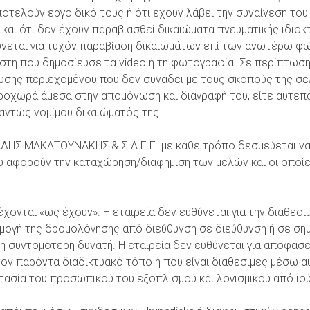
τελούν έργο δικό τους ή ότι έχουν λάβει την συναίνεση του 
και ότι δεν έχουν παραβιασθεί δικαιώματα πνευματικής ιδιο
ύνεται για τυχόν παραβίαση δικαιωμάτων επί των ανωτέρω φ
ήστη που δημοσίευσε τα video ή τη φωτογραφία. Σε περίπτωσ
σης περιεχομένου που δεν συνάδει με τους σκοπούς της σελ
προχωρά άμεσα στην απομόνωση και διαγραφή του, είτε αυτεπά
αντώς νομίμου δικαιώματός της.
ΗΣ ΜΑΚΑΤΟΥΝΑΚΗΣ & ΣΙΑ Ε.Ε. με κάθε τρόπο δεσμεύεται να
που αφορούν την καταχώρηση/διαφήμιση των μελών και οι οπο
χονται «ως έχουν». Η εταιρεία δεν ευθύνεται για την διαθεσι
ογή της δρομολόγησης από διεύθυνση σε διεύθυνση ή σε ση
ι ή συντομότερη δυνατή. Η εταιρεία δεν ευθύνεται για αποφά
ν παρόντα διαδικτυακό τόπο ή που είναι διαθέσιμες μέσω αυ
τασία του προσωπικού του εξοπλισμού και λογισμικού από ιού