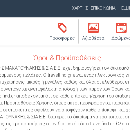
Παράκαμψη
ΧΑΡΤΗΣ
ΕΠΙΚΟΙΝΩΝΙΑ
ELL
προς
Δ
το
Ε
Κ
 / Επωνυμία
Περιοχή / Διεύθυνση
κυρίως
Υ
ύ
Προσφορές
Αξιοθέατα
Δρώμεν
περιεχόμενο
Τ
ρ
Ε
Όροι & Προϋποθέσεις
ι
Ρ
ΑΚΑΤΟΥΝΑΚΗΣ & ΣΙΑ Ε.Ε. έχει δημιουργήσει τον δικτυακό τό
ο
Ε
αμμένους πελάτες. Ο travelfind.gr είναι ένας ηλεκτρονικός 
μ
Ύ
πιχειρήσεις, μικρές ή μεγάλες καθώς και όλοι οι ελεύθεροι 
.gr συνεπάγεται ανεπιφύλακτη αποδοχή των παρόντων Όρων κα
ε
Ο
elfind.gr αποδέχονται ότι σε κάθε επίσκεψη/χρήση του διαδ
Ν
ν
και Προϋποθέσεις Χρήσης, όπως αυτοί περιγράφονται παρακάτ
Μ
ι οι επισκέπτες οφείλουν να αποφύγουν κάθε επίσκεψη και χ
ο
ΥΝΑΚΗΣ & ΣΙΑ Ε.Ε. διατηρεί το δικαίωμα να τροποποιεί οπ
Ε
ύ
τις τροποποιήσεις στον δικτυακό τόπο travelfind.gr. Όλα τα
Ν