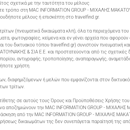
τος σχετικά με την ταυτότητα του μέλους.
ήποτε τρόπο στη MAC INFORMATION GROUP - ΜΙΧΑΛΗΣ ΜΑΚΑΤΟΥ
υδήποτε μέλους ή επισκέπτη στο travelfind.gr.
ρίτων (πνευματικά δικαιώματα κλπ), όλα τα περιεχόμενα του δ
ρίσματα, φωτογραφίες, κείμενα και εν γένει αρχεία που αφορ
του δικτυακού τόπου travelfind.gr) συνιστούν πνευματική και
ΥΝΑΚΗΣ & ΣΙΑ Ε.Ε. και προστατεύονται από τις σχετικές δ
μπορίου, αντιγραφής, τροποποίησης, αναπαραγωγής, αναμετάδο
ήποτε χρήστη.
ίτων, διαφημιζόμενων ή μελών που εμφανίζονται στον δικτυακό 
 των τρίτων.
τίθετης σε αυτούς τους Όρους και Προϋποθέσεις Χρήσης του δ
ι να αποζημιώνουν την MAC INFORMATION GROUP - ΜΙΧΑΛΗΣ Μ
μη ενάσκηση από την MAC INFORMATION GROUP - ΜΙΧΑΛΗΣ ΜΑΚΑ
σεως δικαιωμάτων της δεν συνεπάγεται παραίτησή της από 