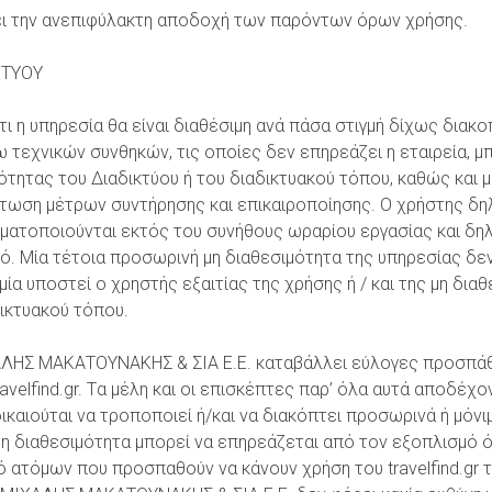
ει την ανεπιφύλακτη αποδοχή των παρόντων όρων χρήσης.
ΚΤΥΟΥ
ότι η υπηρεσία θα είναι διαθέσιμη ανά πάσα στιγμή δίχως διακ
 τεχνικών συνθηκών, τις οποίες δεν επηρεάζει η εταιρεία, μ
ότητας του Διαδικτύου ή του διαδικτυακού τόπου, καθώς και 
ίπτωση μέτρων συντήρησης και επικαιροποίησης. Ο χρήστης δη
ματοποιούνται εκτός του συνήθους ωραρίου εργασίας και δηλώ
ό. Μία τέτοια προσωρινή μη διαθεσιμότητα της υπηρεσίας δε
ία υποστεί ο χρηστής εξαιτίας της χρήσης ή / και της μη δια
ικτυακού τόπου.
ΗΣ ΜΑΚΑΤΟΥΝΑΚΗΣ & ΣΙΑ Ε.Ε. καταβάλλει εύλογες προσπάθει
avelfind.gr. Tα μέλη και οι επισκέπτες παρ’ όλα αυτά αποδέ
αιούται να τροποποιεί ή/και να διακόπτει προσωρινά ή μόνιμ
 η διαθεσιμότητα μπορεί να επηρεάζεται από τον εξοπλισμό
ό ατόμων που προσπαθούν να κάνουν χρήση του travelfind.gr 