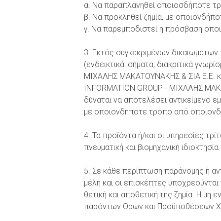
α. Να παραπλανηθεί οποιοσδήποτε τρί
β. Να προκληθεί ζημία, με οποιονδ
γ. Να παρεμποδιστεί η πρόσβαση οποιο
3. Eκτός συγκεκριμένων δικαιωμάτων τ
(ενδεικτικά: σήματα, διακριτικά γνω
ΜΙΧΑΛΗΣ ΜΑΚΑΤΟΥΝΑΚΗΣ & ΣΙΑ Ε.Ε. και 
INFORMATION GROUP - ΜΙΧΑΛΗΣ ΜΑΚΑΤΟ
δύναται να αποτελέσει αντικείμενο ε
με οποιονδήποτε τρόπο από οποιονδ
4. Τα προϊόντα ή/και οι υπηρεσίες τρ
πνευματική και βιομηχανική ιδιοκτησία
5. Σε κάθε περίπτωση παράνομης ή αν
μέλη και οι επισκέπτες υποχρεούντα
θετική και αποθετική της ζημία. Η 
παρόντων Όρων και Προϋποθέσεων Χρή