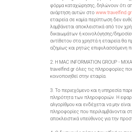
φόρμα καταχώρησης, δηλώνουν ότι απο
ανάρτηση αυτών στο
www.travelfind.gr
εταιρεία σε καμία περίπτωση δεν ευθ
λαμβάνεται αποκλειστικά από τον χρ
δικαιωμάτων ή κοινολόγησης/δημοσίευ
αντίθετου στα χρηστά η εταιρεία θα 
αζημίως και ρητώς επιφυλασσόμενη π
2. Η MAC INFORMATION GROUP - ΜΙΧΑΛ
travelfind.gr όλες τις πληροφορίες 
κοινοποιηθεί στην εταιρία.
3. Το περιεχόμενο και η υπηρεσία παρέ
πληρότητα των πληροφοριών. H εφαρμ
αλγορίθμου και ενδέχεται να μην είνα
πληροφορίες που περιλαμβάνονται στο
αποκλειστικά υπεύθυνος για την προσ