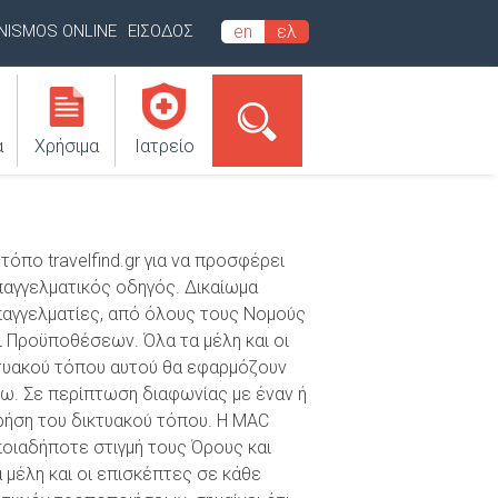
INISMOS ONLINE
ΕΙΣΟΔΟΣ
en
ελ
α
Χρήσιμα
Ιατρείο
πο travelfind.gr για να προσφέρει
επαγγελματικός οδηγός. Δικαίωμα
επαγγελματίες, από όλους τους Νομούς
ι Προϋποθέσεων. Όλα τα μέλη και οι
ικτυακού τόπου αυτού θα εφαρμόζουν
ω. Σε περίπτωση διαφωνίας με έναν ή
ρήση του δικτυακού τόπου. Η MAC
οιαδήποτε στιγμή τους Όρους και
 μέλη και οι επισκέπτες σε κάθε