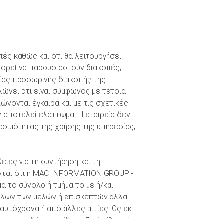
οπές καθώς και ότι θα λειτουργήσει
πορεί να παρουσιαστούν διακοπές,
μίας προσωρινής διακοπής της
λώνει ότι είναι σύμφωνος με τέτοια
νονται έγκαιρα και με τις σχετικές
ν αποτελεί ελάττωμα. Η εταιρεία δεν
θεσιμότητας της χρήσης της υπηρεσίας,
ες για τη συντήρηση και τη
χονται ότι η MAC INFORMATION GROUP -
α το σύνολο ή τμήμα το με ή/και
 όλων των μελών ή επισκεπτών άλλα
ταυτόχρονα ή από άλλες αιτίες. Ως εκ