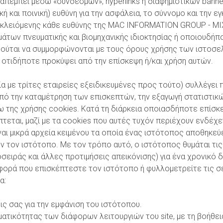
παραπέμπει μέσω «συνδέσμων», hyperlinks ή διαφημιστικών bann
κή και ποινική) ευθύνη για την ασφάλεια, το σύννομο και την
ποκλειόμενης κάθε ευθύνης της MAC INFORMATION GROUP - Μ
μάτων πνευματικής και βιομηχανικής ιδιοκτησίας ή οποιουδήπ
εούται να συμμορφώνονται με τους όρους χρήσης των ιστοσε
οτιδήποτε προκύψει από την επίσκεψη ή/και χρήση αυτών.
ασία με τρίτες εταιρείες εξειδικευμένες προς τούτο) συλλέγει
ό την καταμέτρηση των επισκεπτών, την εξαγωγή στατιστικώ
σω της χρήσης cookies. Κατά τη διάρκεια οποιασδήποτε επίσκ
πτεται, μαζί με τα cookies που αυτές τυχόν περιέχουν ενδέχ
ναι μικρά αρχεία κειμένου τα οποία ένας ιστότοπος αποθηκεύε
 τον ιστότοπο. Με τον τρόπο αυτό, ο ιστότοπος θυμάται τις 
ιράς και άλλες προτιμήσεις απεικόνισης) για ένα χρονικό διά
 φορά που επισκέπτεστε τον ιστότοπο ή φυλλομετρείτε τις σ
α:
 σας για την εμφάνιση του ιστότοπου.
ικότητας των διάφορων λειτουργιών του site, με τη βοήθεια 