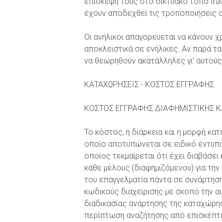
επίσκεψή τους στο δικτυακό τόπο trav
έχουν αποδεχθεί τις τροποποιήσεις 
Οι ανήλικοι απαγορεύεται να κάνουν χ
αποκλειστικά σε ενήλικες. Αν παρά τ
να θεωρηθούν ακατάλληλες γι’ αυτού
ΚΑΤΑΧΩΡΗΣΕΙΣ - ΚΟΣΤΟΣ ΕΓΓΡΑΦΗΣ
ΚΟΣΤΟΣ ΕΓΓΡΑΦΗΣ ΔΙΑΦΗΜΙΣΤΙΚΗΣ 
Το κόστος, η διάρκεια και η μορφή κ
οποίο αποτυπώνεται σε ειδικό έντυπ
οποίος τεκμαίρεται ότι έχει διαβάσε
κάθε μέλους (διαφημιζόμενου) για την 
του επαγγελματία πάντα σε συνάρτηση
κωδικούς διαχείρισης με σκοπό την α
διαδικασίας ανάρτησης της καταχώρησ
περίπτωση αναζήτησης από επισκέπτες