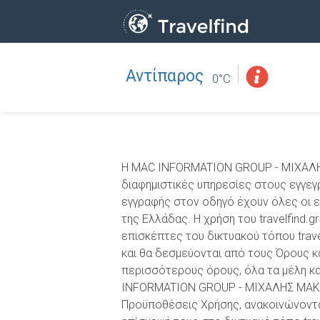
Αντίπαρος
Επάγγελμα
ΒΡΕΙΤΕ
0°C
ΒΡΕΙΤΕ ΚΟΝΤΑ ΣΑΣ
Η MAC INFORMATION GROUP - ΜΙΧΑΛΗΣ Μ
διαφημιστικές υπηρεσίες στους εγγεγρ
εγγραφής στον οδηγό έχουν όλες οι ε
της Ελλάδας. Η χρήση του travelfind
επισκέπτες του δικτυακού τόπου trav
και θα δεσμεύονται από τους Όρους 
περισσότερους όρους, όλα τα μέλη κα
INFORMATION GROUP - ΜΙΧΑΛΗΣ ΜΑΚΑΤΟ
Προϋποθέσεις Χρήσης, ανακοινώνοντας 