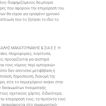
λος-διαφημιζόμενος θα μπορεί
ρές που αφορούν την επιχείρησή του,
ων θα ισχύει για ορισμένο χρονικό
ρίπτωση που το ζητήσει το ίδιο το
ΙΧΑΛΗΣ ΜΑΚΑΤΟΥΝΑΚΗΣ & ΣΙΑ Ε.Ε. Η
ideo, πληροφορίες, λογότυπα,
πο, προορίζονται για αυστηρά
και τους νόμους περί εμπορικών
τόπο δεν αποτελεί μεταβίβαση ή
οίηση, δημοσίευση, διανομή της
ει, είτε το περιεχόμενο ανήκει στην
ων δικαιωμάτων πνευματικής
τους σχετικούς χάρτες. Ειδικότερα,
ην επιχείρησή τους, τα προϊόντα τους
ί αναγράφονται στο συμφωνητικό-