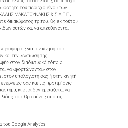
ers σε άλλες ιστοσελίδες, οι πάροχοι
 εγκυρότητα του περιεχομένου των
ΙΧΑΛΗΣ ΜΑΚΑΤΟΥΝΑΚΗΣ & ΣΙΑ Ε.Ε.,
οτε δικαιώματος τρίτου. Ως εκ τούτου
λίδων αυτών και να απευθύνονται
 πληροφορίες για την κίνηση του
ν και την βελτίωση της
εψής στον διαδικτυακό τόπο οι
εται να «φορτώνονται» στον
ι στον υπολογιστή σας ή στην κινητή
ενέργειές σας και τις προτιμήσεις
στημα, κι έτσι δεν χρειάζεται να
ελίδες του. Ορισμένες από τις
του Google Analytics.