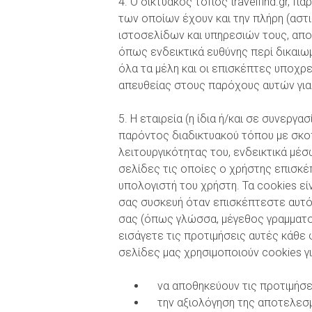
4. Ο δικτυακός τόπος travelfind.gr, 
των οποίων έχουν και την πλήρη (αστι
ιστοσελίδων και υπηρεσιών τους, α
όπως ενδεικτικά ευθύνης περί δικαιω
όλα τα μέλη και οι επισκέπτες υποχρ
απευθείας στους παρόχους αυτών για 
5. Η εταιρεία (η ίδια ή/και σε συνεργ
παρόντος διαδικτυακού τόπου με σκοπ
λειτουργικότητας του, ενδεικτικά μέ
σελίδες τις οποίες ο χρήστης επισκέ
υπολογιστή του χρήστη. Τα cookies εί
σας συσκευή όταν επισκέπτεστε αυτόν
σας (όπως γλώσσα, μέγεθος γραμματοσε
εισάγετε τις προτιμήσεις αυτές κάθε
σελίδες μας χρησιμοποιούν cookies γι
να αποθηκεύουν τις προτιμήσεις
την αξιολόγηση της αποτελεσματ