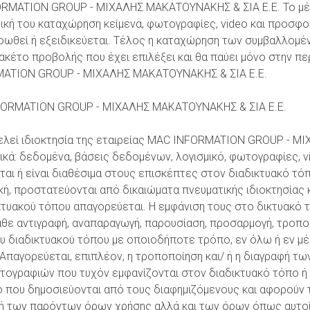
FORMATION GROUP - ΜΙΧΑΛΗΣ ΜΑΚΑΤΟΥΝΑΚΗΣ & ΣΙΑ Ε.Ε. Το μέ
τική του καταχώρηση κείμενα, φωτογραφίες, video και προσφο
ροωθεί ή εξειδικεύεται. Τέλος η καταχώρηση των συμβαλλομέν
ακέτο προβολής που έχει επιλέξει και θα παύει μόνο στην πε
MATION GROUP - ΜΙΧΑΛΗΣ ΜΑΚΑΤΟΥΝΑΚΗΣ & ΣΙΑ Ε.Ε.
ORMATION GROUP - ΜΙΧΑΛΗΣ ΜΑΚΑΤΟΥΝΑΚΗΣ & ΣΙΑ Ε.Ε.
ελεί ιδιοκτησία της εταιρείας MAC INFORMATION GROUP - Μ
ικά: δεδομένα, βάσεις δεδομένων, λογισμικό, φωτογραφίες, v
ται ή είναι διαθέσιμα στους επισκέπτες στον διαδικτυακό τό
κή, προστατεύονται από δικαιώματα πνευματικής ιδιοκτησίας 
κτυακού τόπου απαγορεύεται. Η εμφάνιση τους στο δικτυακό 
θε αντιγραφή, αναπαραγωγή, παρουσίαση, προσαρμογή, τροποπ
υ διαδικτυακού τόπου με οποιοδήποτε τρόπο, εν όλω ή εν μέρ
. Απαγορεύεται, επιπλέον, η τροποποίηση και/ ή η διαγραφή τ
τογραφιών που τυχόν εμφανίζονται στον διαδικτυακό τόπο ή 
o που δημοσιεύονται από τους διαφημιζόμενους και αφορούν τ
οχή των παρόντων όρων χρήσης αλλά και των όρων όπως αυτο