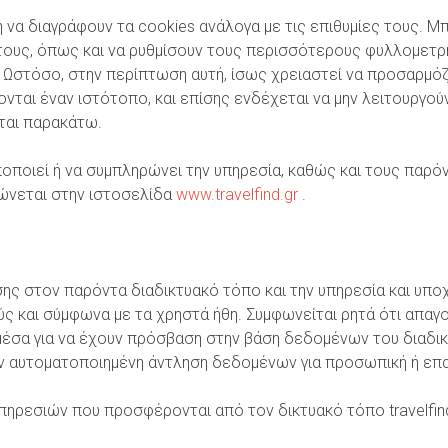
ή να διαγράφουν τα cookies ανάλογα με τις επιθυμίες τους. 
τους, όπως και να ρυθμίσουν τους περισσότερους φυλλομετρ
 Ωστόσο, στην περίπτωση αυτή, ίσως χρειαστεί να προσαρμό
ται έναν ιστότοπο, και επίσης ενδέχεται να μην λειτουργούν
ται παρακάτω.
οποποιεί ή να συμπληρώνει την υπηρεσία, καθώς και τους παρ
ώνεται στην ιστοσελίδα
www.travelfind.gr
.
σης στον παρόντα διαδικτυακό τόπο και την υπηρεσία και υπο
ύς και σύμφωνα με τα χρηστά ήθη. Συμφωνείται ρητά ότι απαγ
μέσα για να έχουν πρόσβαση στην βάση δεδομένων του διαδικ
την αυτοματοποιημένη άντληση δεδομένων για προσωπική ή επα
πηρεσιών που προσφέρονται από τον δικτυακό τόπο travelfind